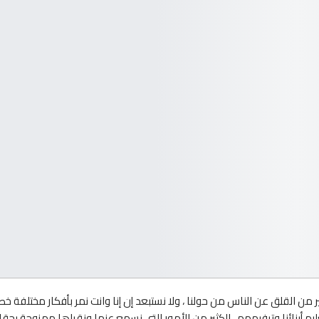
كثير من القلق عن الناس من حولنا ، ولا نستبعد إن إنا وانت نمر بأفكار مختلفة خ
تعليم أبنائنا وترفيههم ..الكثير من الأمور التي نسمع عنها ونقراها ممزوجة بح