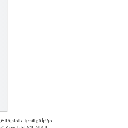
مؤخراً تثير التحديات المادية ال
للبقالة ، التكاليف الصحية ، 