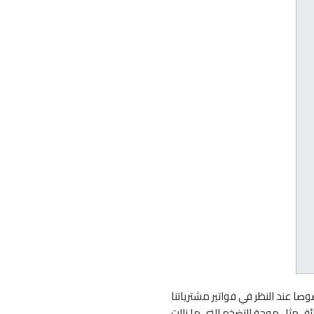
صوصا عند النظر في فواتير مشترياتنا
قائق مثل موجة التضخم التي ما زالت