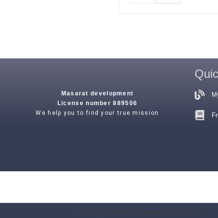
Quic
Masarat development
M
License number 889506
We help you to find your true mission
Fr
© All rights reserved Masarat development