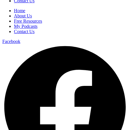
Contact Us
Home
About Us
Free Resources
My Podcasts
Contact Us
Facebook