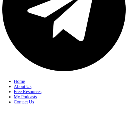
Home
About Us
Free Resources
My Podcasts
Contact Us